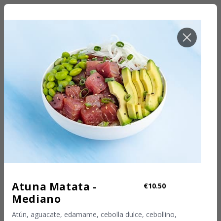
PICKUP - NOW
Pickup
Atuna Matata -
€10.50
Mediano
Atún, aguacate, edamame, cebolla dulce, cebollino,