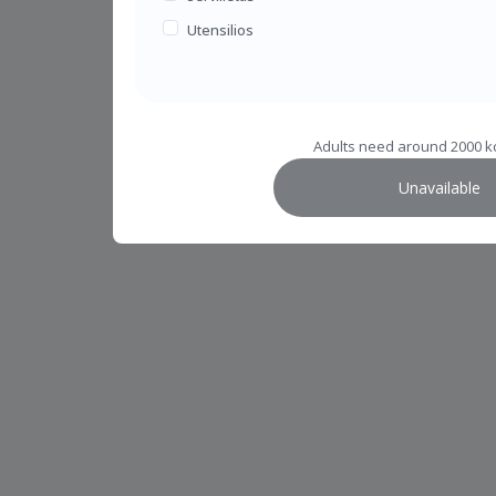
Utensilios
Adults need around 2000 kc
Unavailable