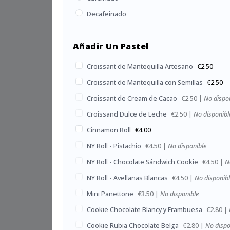
Decafeinado
Añadir Un Pastel
Croissant de Mantequilla Artesano
€2.50
Croissant de Mantequilla con Semillas
€2.50
Croissant de Cream de Cacao
€2.50
|
No dispo
Croissand Dulce de Leche
€2.50
|
No disponibl
Cinnamon Roll
€4.00
NY Roll - Pistachio
€4.50
|
No disponible
NY Roll - Chocolate Sándwich Cookie
€4.50
|
N
NY Roll - Avellanas Blancas
€4.50
|
No disponib
Mini Panettone
€3.50
|
No disponible
Cookie Chocolate Blancy y Frambuesa
€2.80
|
Cookie Rubia Chocolate Belga
€2.80
|
No dispo