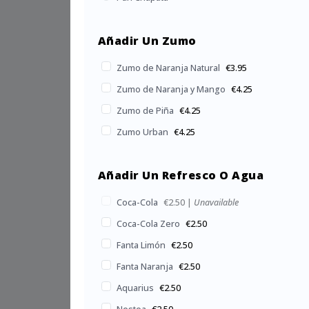
Añadir Un Zumo
Zumo de Naranja Natural
€3.95
Zumo de Naranja y Mango
€4.25
Zumo de Piña
€4.25
Zumo Urban
€4.25
Añadir Un Refresco O Agua
Coca-Cola
€2.50
|
Unavailable
Coca-Cola Zero
€2.50
Fanta Limón
€2.50
Fanta Naranja
€2.50
Aquarius
€2.50