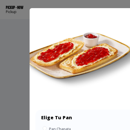
PICKUP - NOW
Pickup
Elige Tu Pan
Pan Chapata