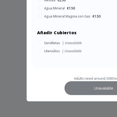
Nestea
€2.50
Agua Mineral
€1.50
Agua Mineral Magma con Gas
€1.50
Añadir Cubiertos
Servilletas
|
Unavailable
Utensilios
|
Unavailable
Adults need around 2000 kc
Unavailable