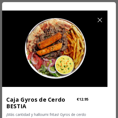
PICKUP - NOW
Pickup
Caja Gyros de Cerdo
€12.95
BESTIA
¡Más cantidad y halloumi fritas! Gyros de cerdo