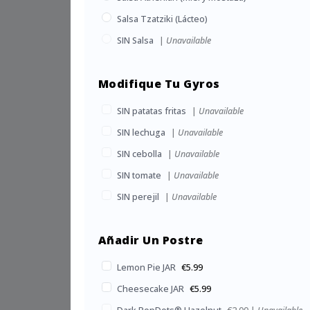
Salsa Tzatziki (Lácteo)
SIN Salsa
|
Unavailable
Modifique Tu Gyros
SIN patatas fritas
|
Unavailable
SIN lechuga
|
Unavailable
SIN cebolla
|
Unavailable
SIN tomate
|
Unavailable
SIN perejil
|
Unavailable
Añadir Un Postre
Lemon Pie JAR
€5.99
Cheesecake JAR
€5.99