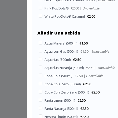
Dark PopDots® Hazelnut
€2.00
|
Unavailable
Pink PopDots®
€2.00
|
Unavailable
White PopDots® Caramel
€2.00
Añadir Una Bebida
Agua Mineral (500ml)
€1.50
Agua con Gas (500ml)
€1.50
|
Unavailable
Aquarius (500ml)
€2.50
Aquarius Naranja (500ml)
€2.50
|
Unavailable
Coca-Cola (500ml)
€2.50
|
Unavailable
Coca-Cola Zero (500ml)
€2.50
Coca-Cola Zero Zero (500ml)
€2.50
Fanta Limón (500ml)
€2.50
Fanta Naranja (500ml)
€2.50
Nestea Limón (500ml)
€2.50