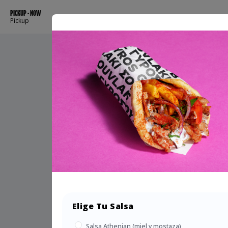
PICKUP - NOW
Pickup
Elige Tu Salsa
Salsa Athenian (miel y mostaza)